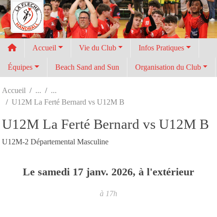
Panneau de gestion des cookies
Accueil
Vie du Club
Infos Pratiques
Équipes
Beach Sand and Sun
Organisation du Club
Accueil
U12M La Ferté Bernard vs U12M B
U12M La Ferté Bernard vs U12M B
U12M-2 Départemental Masculine
Le
samedi
17
janv.
2026
, à l'extérieur
à 17h