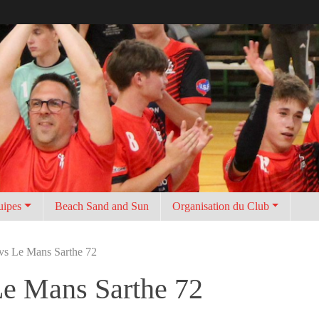
uipes
Beach Sand and Sun
Organisation du Club
vs Le Mans Sarthe 72
Le Mans Sarthe 72